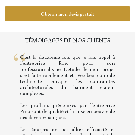
Obtenir mon devis gratuit
TÉMOIGAGES DE NOS CLIENTS
J'ai apprécié la formule proposée : une
prise en charge complète de l'appartement
incluant la réalisation du plan évitant le
recours aux divers corps de métiers. La
souplesse de la formule permet cependant
de passer par des spécialistes pour certains
types de travaux (installation d'une cuisine
par exemple) et de choisir librement les
matériaux. J'ai apprécié également la très
grande écoute et la disponibilité de
Monsieur Pino ainsi que sa réactivité. Les
entretiens clairs et francs, les conseils
avisés ont permis un travail efficace. Les