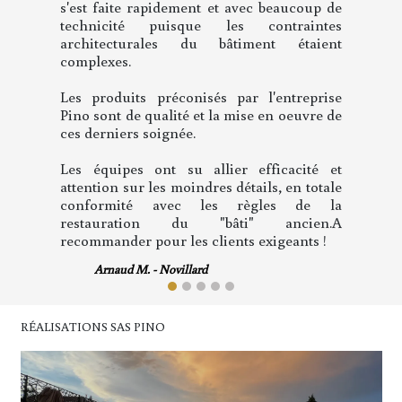
recours aux divers corps de métiers. La
souplesse de la formule permet cependant
de passer par des spécialistes pour certains
types de travaux (installation d'une cuisine
par exemple) et de choisir librement les
matériaux. J'ai apprécié également la très
grande écoute et la disponibilité de
Monsieur Pino ainsi que sa réactivité. Les
entretiens clairs et francs, les conseils
avisés ont permis un travail efficace. Les
demandes de modifications au cours des
travaux que j'ai demandées à Monsieur
Pino ont été réalisées. Lorsqu'elles
impliquaient un surcoût elles n'étaient
effectuées qu'après un nouveau chiffrage
et mon acceptation: ainsi pas de mauvaise
surprise à l'achèvement des travaux, le prix
final correspondait exactement au devis.
Mme Terrasse - Mulhouse